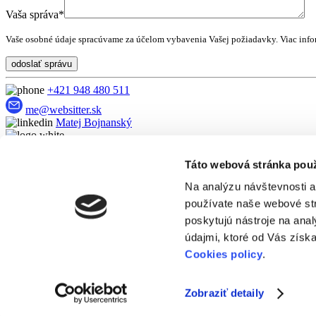
Vaša správa*
Vaše osobné údaje spracúvame za účelom vybavenia Vašej požiadavky.
Viac info
odoslať správu
+421 948 480 511
me@websitter.sk
Matej Bojnanský
Menu
Táto webová stránka pou
Domov
O mne
Služby
Moja práca a Referencie
Kontakt
Na analýzu návštevnosti a
používate naše webové str
Odkazy
poskytujú nástroje na ana
Obchodné podmienky
Ochrana osobných údajov
Cookies Policy
údajmi, ktoré od Vás získa
Cookies policy
.
Sociálne siete
Instagram
LinkedIn
Zobraziť detaily
websitter
© 2022 - Všetky práva vyhradené.