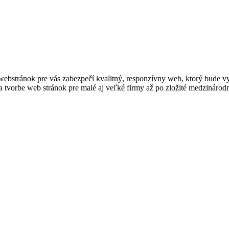
ba webstránok pre vás zabezpečí kvalitný, responzívny web, ktorý bud
 tvorbe web stránok pre malé aj veľké firmy až po zložité medzinárod